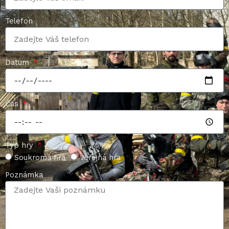
Telefon
Datum
Čas
Typ hry
Soukromá hra
Veřejná hra
Poznámka